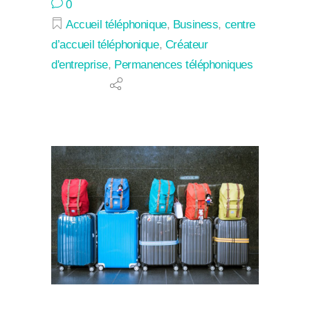
0
Accueil téléphonique
,
Business
,
centre
d’accueil téléphonique
,
Créateur
d'entreprise
,
Permanences téléphoniques