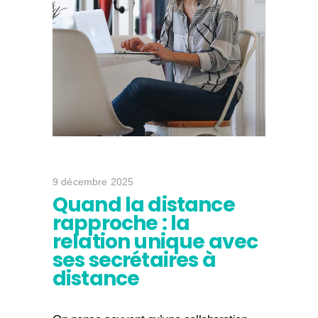
9 décembre 2025
Quand la distance
rapproche : la
relation unique avec
ses secrétaires à
distance