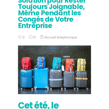
Solution pour Rester
Toujours Joignable,
Même Pendant les
Congés de Votre
Entreprise
2
0
Accueil téléphonique
Cet été, le