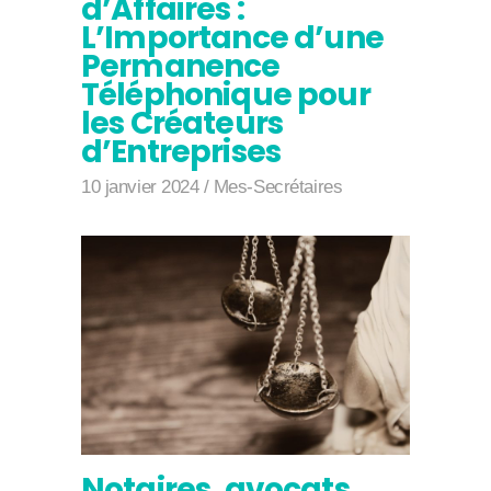
d’Affaires :
L’Importance d’une
Permanence
Téléphonique pour
les Créateurs
d’Entreprises
10 janvier 2024
Mes-Secrétaires
Notaires, avocats,