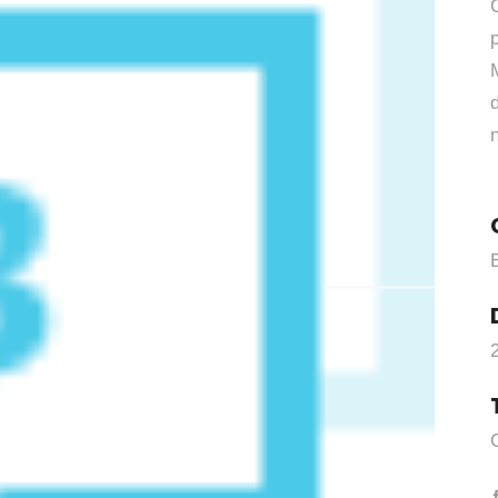
C
M
n