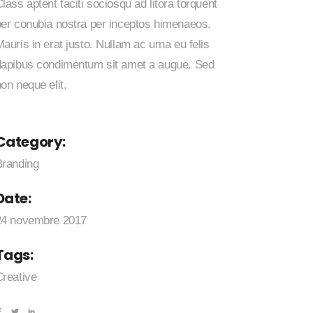
lass aptent taciti sociosqu ad litora torquent
per conubia nostra per inceptos himenaeos.
auris in erat justo. Nullam ac urna eu felis
dapibus condimentum sit amet a augue. Sed
on neque elit.
Category:
Branding
Date:
24 novembre 2017
Tags:
Creative