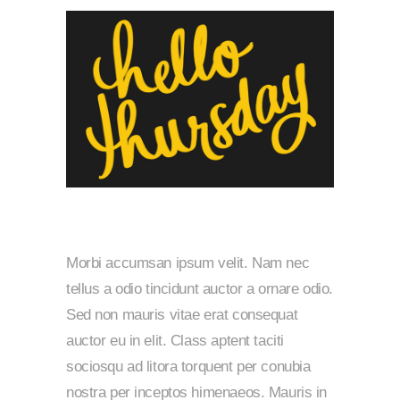
Morbi accumsan ipsum velit. Nam nec
tellus a odio tincidunt auctor a ornare odio.
Sed non mauris vitae erat consequat
auctor eu in elit. Class aptent taciti
sociosqu ad litora torquent per conubia
nostra per inceptos himenaeos. Mauris in